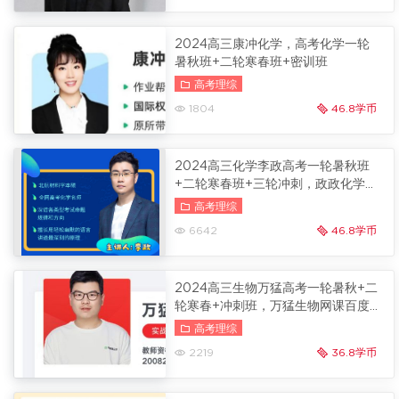
2024高三康冲化学，高考化学一轮
暑秋班+二轮寒春班+密训班
高考理综
1804
46.8学币
2024高三化学李政高考一轮暑秋班
+二轮寒春班+三轮冲刺，政政化学网
课百度云
冲刺班更新
高考理综
6642
46.8学币
2024高三生物万猛高考一轮暑秋+二
轮寒春+冲刺班，万猛生物网课百度
云
内容更新
高考理综
2219
36.8学币