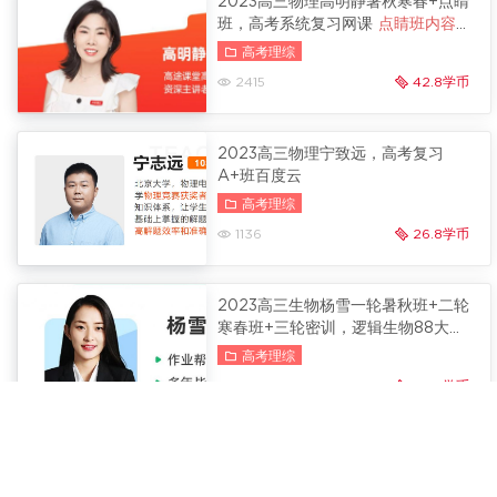
2023高三物理高明静暑秋寒春+点睛
班，高考系统复习网课
点睛班内容更
新
高考理综
2415
42.8学币
2023高三物理宁致远，高考复习
A+班百度云
高考理综
1136
26.8学币
2023高三生物杨雪一轮暑秋班+二轮
寒春班+三轮密训，逻辑生物88大招
内容更新
高考理综
2158
42.6学币
2023高三化学康永明网课，高考复
习1-4阶段+终极预测百度云