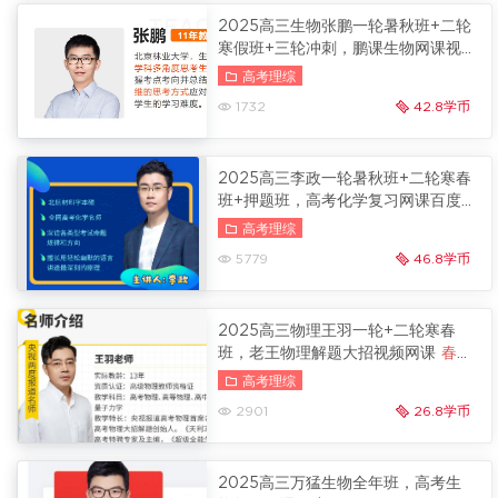
2025高三生物张鹏一轮暑秋班+二轮
寒假班+三轮冲刺，鹏课生物网课视
频
冲刺班更新
高考理综
1732
42.8学币
2025高三李政一轮暑秋班+二轮寒春
班+押题班，高考化学复习网课百度
云
押题班更新
高考理综
5779
46.8学币
2025高三物理王羽一轮+二轮寒春
班，老王物理解题大招视频网课
春季
班更新
高考理综
2901
26.8学币
2025高三万猛生物全年班，高考生