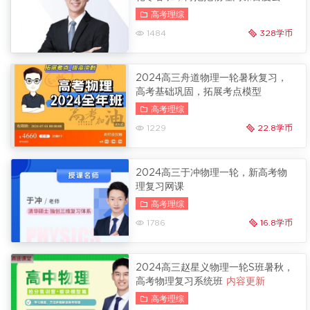
高考理综
1484
328学币
2024高三舟道物理一轮暑秋复习，
高考基础巩固，拓展考点模型
高考理综
1229
22.8学币
2024高三于冲物理一轮，新高考物
理复习网课
高考理综
1786
16.8学币
2024高三赵星义物理一轮S班暑秋，
高考物理复习系统班
内容更新
高考理综