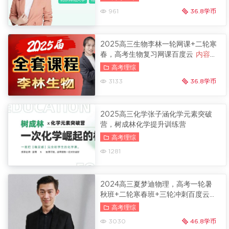
961
36.8学币
2025高三生物李林一轮网课+二轮寒
春，高考生物复习网课百度云
内容更
新
高考理综
3133
36.8学币
2025高三化学张子涵化学元素突破
营，树成林化学提升训练营
高考理综
1281
2024高三夏梦迪物理，高考一轮暑
秋班+二轮寒春班+三轮冲刺百度云
内容更新
高考理综
3030
46.8学币