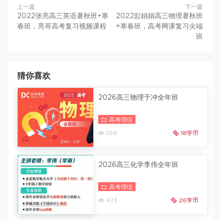
上一篇
下一篇
2022张亮高三英语暑秋班+寒
2022彭娟娟高三物理暑秋班
春班，亮哥高考复习视频课程
+寒春班，高考网课复习尖端
班
猜你喜欢
2026高三物理于冲全年班
高考理综
558
18学币
2026高三化学李伟全年班
高考理综
473
26学币