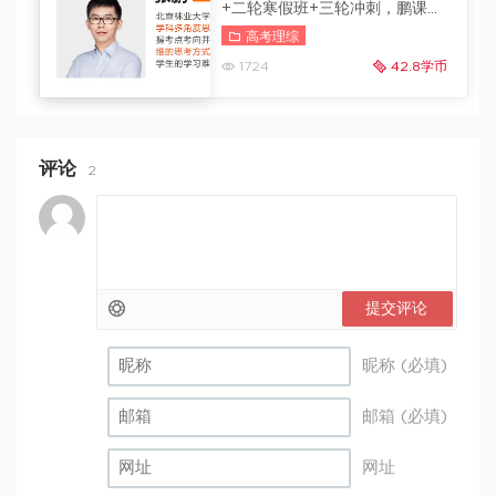
+二轮寒假班+三轮冲刺，鹏课生
物网课视频
冲刺班更新
高考理综
1724
42.8学币
评论
2
提交评论
昵称 (必填)
邮箱 (必填)
网址