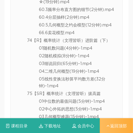
☆(19分钟).mp4
60.3频率分布直方图的细节(2分钟).mp4
60.4分层抽样(2分钟).mp4
60.5几何概型之约会模型(12分钟).mp4
66.6卖花模型.mp4
74【R】概率统计（文理皆听）进阶篇（下）
01随机数问题(4分钟)~1.mp4
02随机模拟(8分钟)~1.mp4
03细说回归(65分钟)~1.mp4
04二维几何概型(19分钟)~1.mp4
05线性变换法秒算平均数方差(32分
钟)~1.mp4
75【SR】概率统计（文理皆听）拔高篇
01中位数的最值问题(5分钟)~1.mp4
02中心外拓的思想(5分钟)~1.mp4
03几何概型难题(15分钟)~1.mp4
04复杂的回归问题(34分钟)~1.mp4
课程目录
下载地址
会员中心
返回顶部
05混合数据的平均数方差(7分钟)~1.mp4