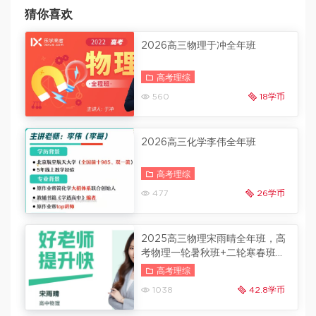
猜你喜欢
2026高三物理于冲全年班
高考理综
560
18学币
2026高三化学李伟全年班
高考理综
477
26学币
2025高三物理宋雨晴全年班，高
考物理一轮暑秋班+二轮寒春班
内容更新
高考理综
1038
42.8学币