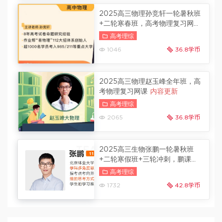
2025高三物理孙竞轩一轮暑秋班
+二轮寒春班，高考物理复习网课
百度云
内容更新
高考理综
1046
36.8学币
2025高三物理赵玉峰全年班，高
考物理复习网课
内容更新
高考理综
2065
36.8学币
2025高三生物张鹏一轮暑秋班
+二轮寒假班+三轮冲刺，鹏课生
物网课视频
冲刺班更新
高考理综
1732
42.8学币