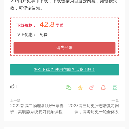
VIP用户免学币下载，下载链接为百度云网盘，如链接失
效，可评论告知。
42.8
下载价格：
学币
VIP优惠：
免费
请先登录
怎么下载？ 使用帮助？点我了解！
1





上一篇
下一篇
2022新高二物理暑秋班+寒春
2023高三历史张志浩复习网
班，高明静系统复习视频课程
课，高考历史一轮全体系