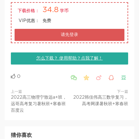
34.8
下载价格：
学币
VIP优惠：
免费
请先登录
怎么下载？ 使用帮助？点我了解！
0





上一篇
下一篇
2022高三物理宁致远a+班，
2022韩佳伟高三数学复习，
远哥高考复习暑秋班+寒春班
高考网课暑秋班+寒春班
百度云
猜你喜欢