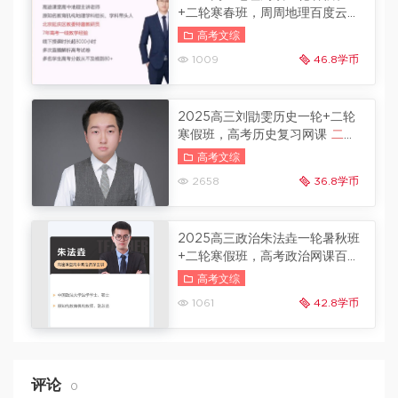
+二轮寒春班，周周地理百度云
春季班更新
高考文综
1009
46.8学币
2025高三刘勖雯历史一轮+二轮
寒假班，高考历史复习网课
二轮
更新
高考文综
2658
36.8学币
2025高三政治朱法垚一轮暑秋班
+二轮寒假班，高考政治网课百度
云
寒假班更新
高考文综
1061
42.8学币
评论
0