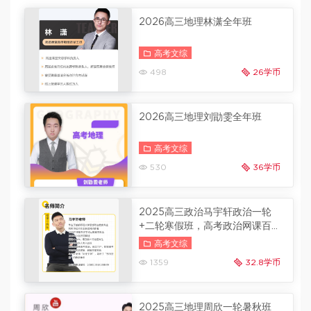
2026高三地理林潇全年班
高考文综
498
26学币
2026高三地理刘勖雯全年班
高考文综
530
36学币
2025高三政治马宇轩政治一轮
+二轮寒假班，高考政治网课百度
云
二轮更新
高考文综
1359
32.8学币
2025高三地理周欣一轮暑秋班