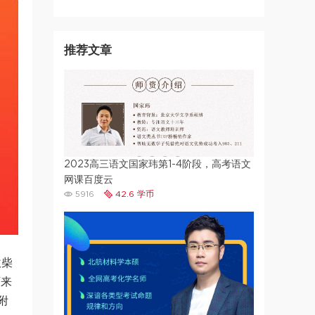
推荐文章
2023高三语文国家玮第1-4阶段，高考语文
网课百度云
5916
42.6 学币
砍柴
下来
附