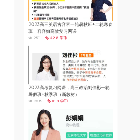
2023高三英语古容容一轮暑秋班+二轮寒春
班，容容姐高效复习网课
2511
42.8 学币
2023高考复习网课，高三政治刘佳彬一轮
暑假班+秋季班（新教材）
1809
16.8 学币