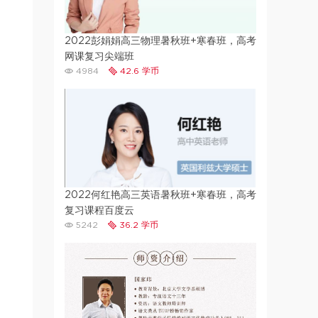
2022彭娟娟高三物理暑秋班+寒春班，高考
网课复习尖端班
4984
42.6 学币
2022何红艳高三英语暑秋班+寒春班，高考
复习课程百度云
5242
36.2 学币