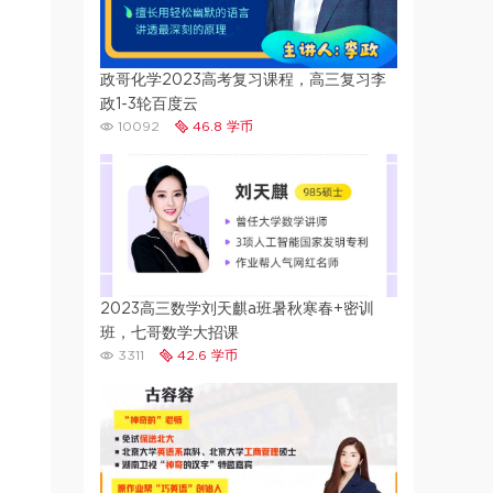
政哥化学2023高考复习课程，高三复习李
政1-3轮百度云
10092
46.8 学币
2023高三数学刘天麒a班暑秋寒春+密训
班，七哥数学大招课
3311
42.6 学币