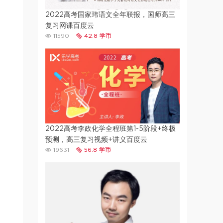
2022高考国家玮语文全年联报，国师高三
复习网课百度云
11590
42.8 学币
2022高考李政化学全程班第1-5阶段+终极
预测，高三复习视频+讲义百度云
19631
56.8 学币