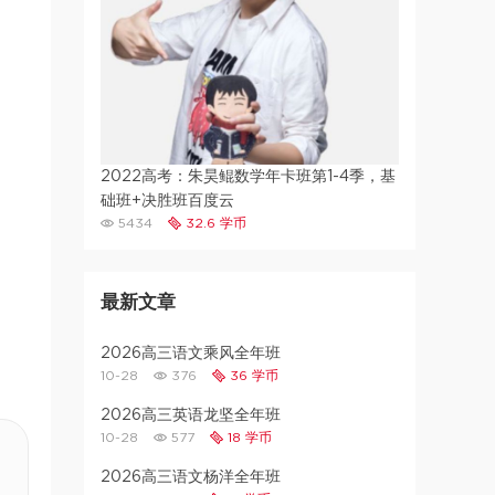
2022高考：朱昊鲲数学年卡班第1-4季，基
础班+决胜班百度云
5434
32.6 学币
最新文章
2026高三语文乘风全年班
10-28
376
36 学币
2026高三英语龙坚全年班
10-28
577
18 学币
2026高三语文杨洋全年班