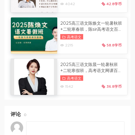
4042
42.8学币
2025高三语文陈焕文一轮暑秋班
+二轮寒春班，陈sir高考语文百度
云
寒假班更新
高考语文
2215
58.8学币
2025高三语文陈晨一轮暑秋班
+二轮寒假班，高考语文网课百度
云
寒假班更新
高考语文
1542
36.8学币
评论
0