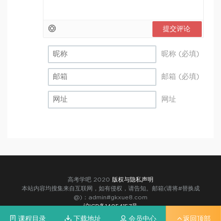
提交评论
昵称 (必填)
邮箱 (必填)
网址
高考学吧 2020
版权与隐私声明
本站内容均搜集来自互联网，如有侵权，请告知。邮箱(请将#替换成
@)：admin#gkxue8.com
沪ICP备14054157号
课程目录
下载地址
会员中心
返回顶部