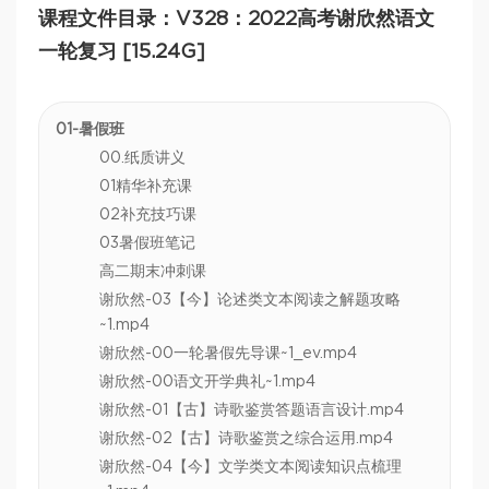
课程文件目录：V328：2022高考谢欣然语文
一轮复习 [15.24G]
01-暑假班
00.纸质讲义
01精华补充课
02补充技巧课
03暑假班笔记
高二期末冲刺课
‪谢欣然-03【今】论述类文本阅读之解题攻略
~1.mp4
谢欣然-00一轮暑假先导课~1_ev.mp4
谢欣然-00语文开学典礼~1.mp4
谢欣然-01【古】诗歌鉴赏答题语言设计.mp4
谢欣然-02【古】诗歌鉴赏之综合运用.mp4
谢欣然-04【今】文学类文本阅读知识点梳理