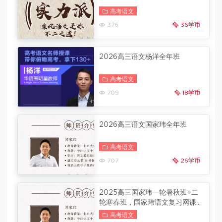
高考语文
376
36学币
2026高三语文杨洋全年班
高考语文
709
18学币
2026高三语文国家玮全年班
高考语文
707
26学币
2025高三国家玮一轮暑秋班+二
轮寒春班，国家玮语文复习网课
春季班更新
高考语文